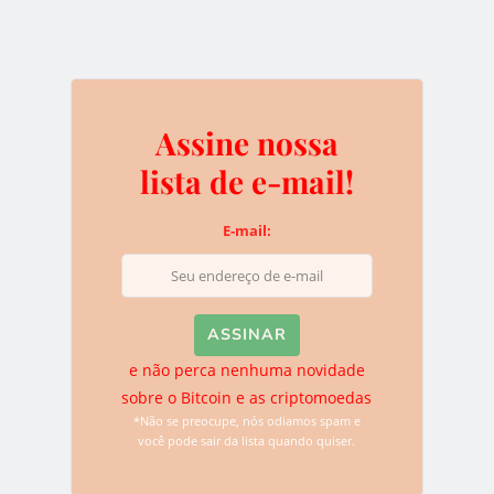
AETERNITY
BLOCKCHAIN
TOKENS
0
Assine nossa
lista de e-mail!
Assine nossa lista de e-
E-mail:
mail!
E-mail:
e não perca nenhuma novidade
sobre o Bitcoin e as criptomoedas
*Não se preocupe, nós odiamos spam e
você pode sair da lista quando quiser.
e não perca nenhuma novidade sobre o