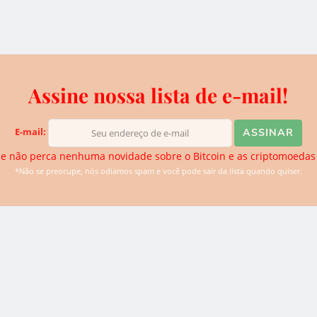
“Sobre Ativos Financeiros Digitais”
, que, em
propriedades em forma digital, foi aprovado no
i um documento publicado pelo Ministério das
neiro.
Assine nossa lista de e-mail!
E-mail:
iva do BTCSoul. Desde que ouviu falar sobre Bitcoin e
e não perca nenhuma novidade sobre o Bitcoin e as criptomoedas
de descobrir novidades. Atualmente ela se dedica para trazer
*Não se preocupe, nós odiamos spam e você pode sair da lista quando quiser.
logias disruptivas para o website.
0