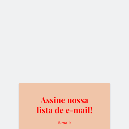
Chrys
Chrys é fundadora e escritora ativa do BTCSoul. Desde que
ouviu falar sobre Bitcoin e criptomoedas ela não parou mais de
descobrir novidades. Atualmente ela se dedica para trazer o
melhor conteúdo sobre as tecnologias disruptivas para o
website.
Assine nossa
lista de e-mail!
E-mail: