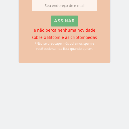
BITCOIN
ETHEREUM
PREÇO DO BITCOIN
0
e não perca nenhuma novidade
sobre o Bitcoin e as criptomoedas
*Não se preocupe, nós odiamos spam e
você pode sair da lista quando quiser.
Assine nossa lista de e-
mail!
E-mail:
e não perca nenhuma novidade sobre o
Bitcoin e as criptomoedas