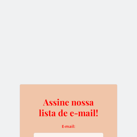
LTC/USD
O potencial para redução da “prata digital” é
limitado pela marca de US$138. O nível de
resistência mais próximo é de US$208.
Assine nossa
lista de e-mail!
E-mail: