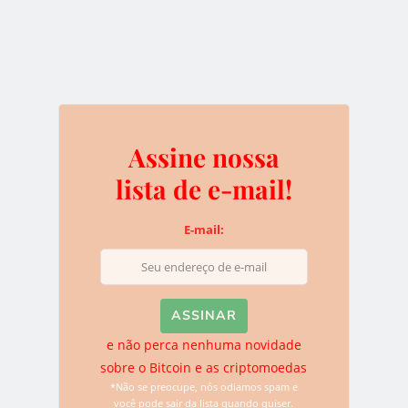
e não perca nenhuma novidade sobre o
Bitcoin e as criptomoedas
*Não se preocupe, nós odiamos spam e você pode sair da
lista quando quiser.
Assine nossa
lista de e-mail!
Deixe uma resposta
E-mail:
O seu endereço de e-mail não será publicado.
Campos
obrigatórios são marcados com
*
e não perca nenhuma novidade
sobre o Bitcoin e as criptomoedas
*Não se preocupe, nós odiamos spam e
você pode sair da lista quando quiser.