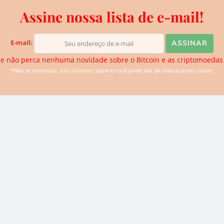
Assine nossa lista de e-mail!
iva do BTCSoul. Desde que ouviu falar sobre Bitcoin e
de descobrir novidades. Atualmente ela se dedica para trazer
logias disruptivas para o website.
E-mail:
e não perca nenhuma novidade sobre o Bitcoin e as criptomoedas
*Não se preocupe, nós odiamos spam e você pode sair da lista quando quiser.
0
Ã
 lista de e-mail!