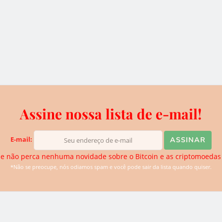
 Banco Central considera o Bitcoin como “um
”. Além disso, um representante do regulador
de usar moeda criptográfica como poupança e
olatilidade em sua taxa de câmbio.
s em criptomoedas nas Filipinas atingiu US$ 6
Assine nossa lista de e-mail!
anco Central das Filipinas (BSP) anunciou sua
E-mail:
s das Exchanges de Bitcoin.
e não perca nenhuma novidade sobre o Bitcoin e as criptomoedas
*Não se preocupe, nós odiamos spam e você pode sair da lista quando quiser.
iva do BTCSoul. Desde que ouviu falar sobre Bitcoin e
de descobrir novidades. Atualmente ela se dedica para trazer
logias disruptivas para o website.