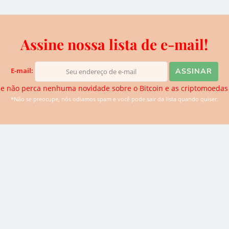
Assine nossa lista de e-mail!
iva do BTCSoul. Desde que ouviu falar sobre Bitcoin e
de descobrir novidades. Atualmente ela se dedica para trazer
E-mail:
logias disruptivas para o website.
e não perca nenhuma novidade sobre o Bitcoin e as criptomoedas
*Não se preocupe, nós odiamos spam e você pode sair da lista quando quiser.
0