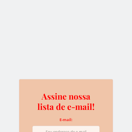
lista quando quiser.
Deixe uma resposta
O seu endereço de e-mail não será publicado.
Campos
obrigatórios são marcados com
*
Assine nossa
lista de e-mail!
E-mail:
Name
*