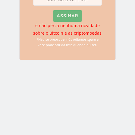
Email
*
e não perca nenhuma novidade
sobre o Bitcoin e as criptomoedas
Website
*Não se preocupe, nós odiamos spam e
você pode sair da lista quando quiser.
Top 5 das Criptomoedas