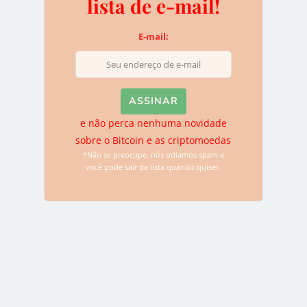
lista de e-mail!
E-mail:
Name
*
e não perca nenhuma novidade
sobre o Bitcoin e as criptomoedas
*Não se preocupe, nós odiamos spam e
Email
*
você pode sair da lista quando quiser.
Website