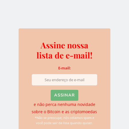
e não perca nenhuma novidade sobre o
Bitcoin e as criptomoedas
*Não se preocupe, nós odiamos spam e você pode sair da
lista quando quiser.
Assine nossa
lista de e-mail!
Deixe uma resposta
E-mail:
O seu endereço de e-mail não será publicado.
Campos
obrigatórios são marcados com
*
e não perca nenhuma novidade
sobre o Bitcoin e as criptomoedas
*Não se preocupe, nós odiamos spam e
você pode sair da lista quando quiser.