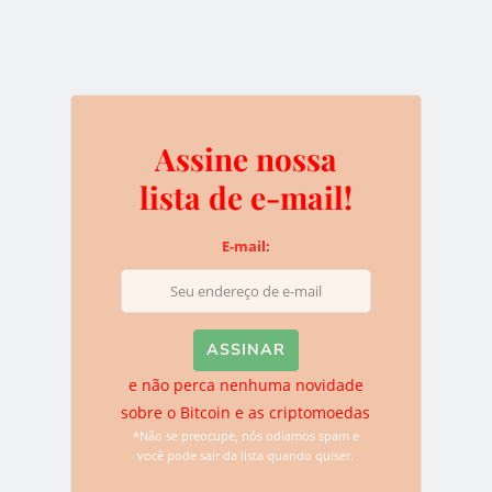
e não perca nenhuma novidade sobre o
Bitcoin e as criptomoedas
*Não se preocupe, nós odiamos spam e você pode sair da
lista quando quiser.
Assine nossa
lista de e-mail!
Deixe uma resposta
E-mail:
O seu endereço de e-mail não será publicado.
Campos
obrigatórios são marcados com
*
e não perca nenhuma novidade
sobre o Bitcoin e as criptomoedas
*Não se preocupe, nós odiamos spam e
você pode sair da lista quando quiser.