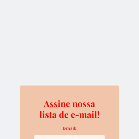
0
Assine nossa lista de e-
mail!
E-mail:
Assine nossa
lista de e-mail!
e não perca nenhuma novidade sobre o
Bitcoin e as criptomoedas
E-mail:
*Não se preocupe, nós odiamos spam e você pode sair da