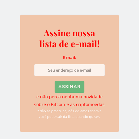
lista quando quiser.
Assine nossa
Deixe uma resposta
lista de e-mail!
O seu endereço de e-mail não será publicado.
Campos
E-mail:
obrigatórios são marcados com
*
e não perca nenhuma novidade
sobre o Bitcoin e as criptomoedas
*Não se preocupe, nós odiamos spam e
você pode sair da lista quando quiser.
Name
*