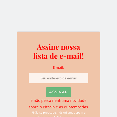
BLOCKCHAIN
CRIPTOMOEDA
ESCALABILIDADE
0
Assine nossa
lista de e-mail!
E-mail:
Assine nossa lista de e-
mail!
e não perca nenhuma novidade
E-mail:
sobre o Bitcoin e as criptomoedas
*Não se preocupe, nós odiamos spam e