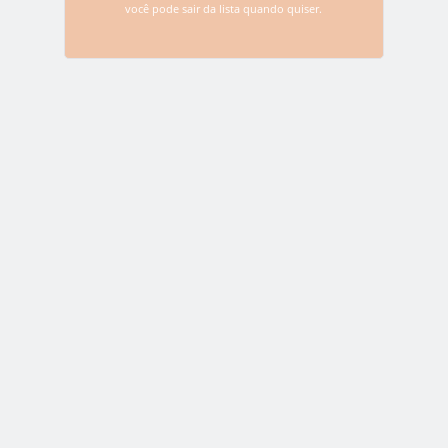
você pode sair da lista quando quiser.
Name
*
Email
*
Website