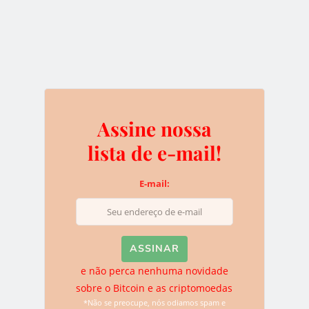
e não perca nenhuma novidade sobre o
Bitcoin e as criptomoedas
*Não se preocupe, nós odiamos spam e você pode sair da
Assine nossa
lista quando quiser.
lista de e-mail!
E-mail:
Deixe uma resposta
O seu endereço de e-mail não será publicado.
Campos
obrigatórios são marcados com
*
e não perca nenhuma novidade
sobre o Bitcoin e as criptomoedas
*Não se preocupe, nós odiamos spam e