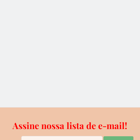
do o SegWit do Bitcoin Core. Contudo, ainda existe a
as em práticas com este soft fork possuem participação
ndo as opiniões divididas sobre qual seria realmente a
imited nó defeituoso
um nó do Bitcoin Unlimited, perdendo no processo 13,2
 12.000) devido à um bug. Em um tweet ele diz que a
roporções e que eles deveriam se concentrar em reduzir
 causam insegurança
Assine nossa lista de e-mail!
uestões na rede do Bitcoin ainda não veem uma luz no