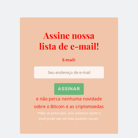
*Não se preocupe, nós odiamos spam e você pode sair da
lista quando quiser.
Assine nossa
Deixe uma resposta
lista de e-mail!
O seu endereço de e-mail não será publicado.
Campos
E-mail:
obrigatórios são marcados com
*
e não perca nenhuma novidade
sobre o Bitcoin e as criptomoedas
*Não se preocupe, nós odiamos spam e
você pode sair da lista quando quiser.