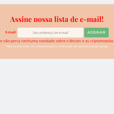
Assine nossa lista de e-mail!
iva do BTCSoul. Desde que ouviu falar sobre Bitcoin e
E-mail:
de descobrir novidades. Atualmente ela se dedica para trazer
e não perca nenhuma novidade sobre o Bitcoin e as criptomoedas
logias disruptivas para o website.
*Não se preocupe, nós odiamos spam e você pode sair da lista quando quiser.
0