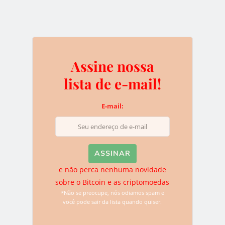
fazer parte da comunidade, vá até o
site da ICO
e
entenda como fazer sua contribuição.
Assine nossa
lista de e-mail!
E-mail:
Thiago
Thiago é co-fundador e o suporte técnico, famoso faz-tudo, por
trás do BTCSoul. Para ele o interesse nas criptomoedas,
Blockchain e Bitcoin se encontra também em seu código.
e não perca nenhuma novidade
sobre o Bitcoin e as criptomoedas
*Não se preocupe, nós odiamos spam e
você pode sair da lista quando quiser.