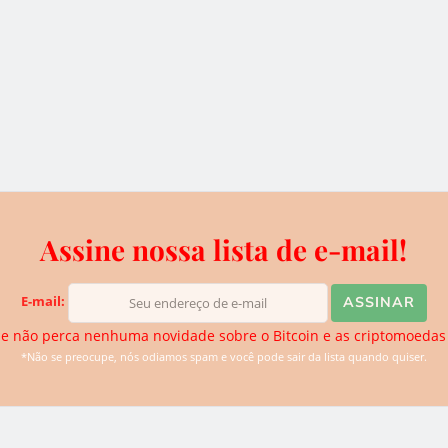
sa, incluindo o investidor Tim Draper, destacaram a
.
 na evolução da paisagem de serviços financeiros de
tPesa para investir em equipes, infraestrutura e
 uma forte vantagem”, disse Draper.
Assine nossa lista de e-mail!
iva do BTCSoul. Desde que ouviu falar sobre Bitcoin e
E-mail:
de descobrir novidades. Atualmente ela se dedica para trazer
logias disruptivas para o website.
e não perca nenhuma novidade sobre o Bitcoin e as criptomoedas
*Não se preocupe, nós odiamos spam e você pode sair da lista quando quiser.