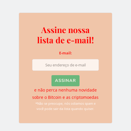
lista quando quiser.
Assine nossa
Deixe uma resposta
lista de e-mail!
O seu endereço de e-mail não será publicado.
Campos
E-mail:
obrigatórios são marcados com
*
e não perca nenhuma novidade
sobre o Bitcoin e as criptomoedas
*Não se preocupe, nós odiamos spam e
você pode sair da lista quando quiser.
Name
*