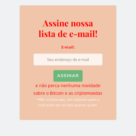
Deixe uma resposta
Assine nossa
lista de e-mail!
O seu endereço de e-mail não será publicado.
Campos
obrigatórios são marcados com
*
E-mail:
e não perca nenhuma novidade
sobre o Bitcoin e as criptomoedas
*Não se preocupe, nós odiamos spam e
você pode sair da lista quando quiser.
Name
*
Email
*