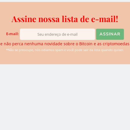
Assine nossa lista de e-mail!
iva do BTCSoul. Desde que ouviu falar sobre Bitcoin e
E-mail:
de descobrir novidades. Atualmente ela se dedica para trazer
logias disruptivas para o website.
e não perca nenhuma novidade sobre o Bitcoin e as criptomoedas
*Não se preocupe, nós odiamos spam e você pode sair da lista quando quiser.
0