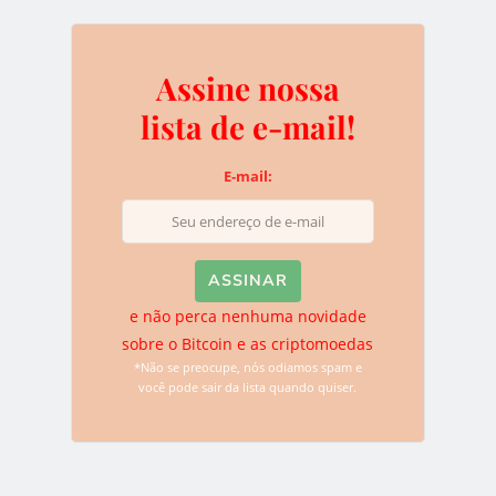
Deixe uma resposta
Assine nossa
lista de e-mail!
O seu endereço de e-mail não será publicado.
Campos
obrigatórios são marcados com
*
E-mail:
e não perca nenhuma novidade
sobre o Bitcoin e as criptomoedas
*Não se preocupe, nós odiamos spam e
você pode sair da lista quando quiser.
Name
*