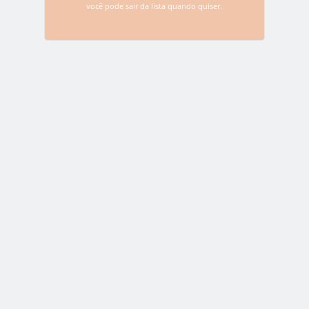
você pode sair da lista quando quiser.
Name
*
Email
*
Website