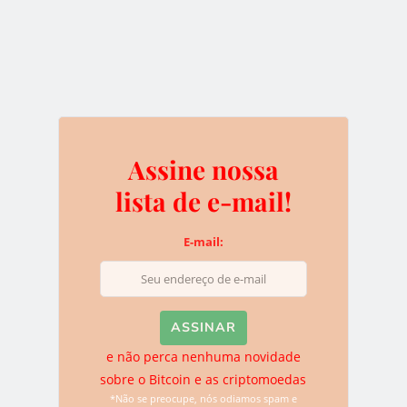
e não perca nenhuma novidade sobre o
Bitcoin e as criptomoedas
*Não se preocupe, nós odiamos spam e você pode sair da
Assine nossa
lista quando quiser.
lista de e-mail!
E-mail:
Deixe uma resposta
O seu endereço de e-mail não será publicado.
Campos
obrigatórios são marcados com
*
e não perca nenhuma novidade
sobre o Bitcoin e as criptomoedas
*Não se preocupe, nós odiamos spam e