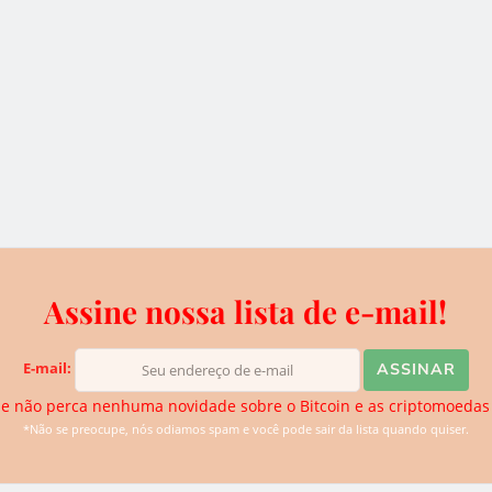
de Loureiro, a Steemit anunciou que o crowdsourcing
minação do futuro da plataforma.
ssado em seu novo cargo, escreveu:
a que o crescimento da Steem pode escalar é
Assine nossa lista de e-mail!
nto, vamos criar processos de crescimento
e o início. É isso mesmo pessoal, estamos
.
E-mail:
e não perca nenhuma novidade sobre o Bitcoin e as criptomoedas
*Não se preocupe, nós odiamos spam e você pode sair da lista quando quiser.
icas no passado, notadamente logo após sua estreia,
 um hacker levou cerca de US$ 85.000 de suas contas.