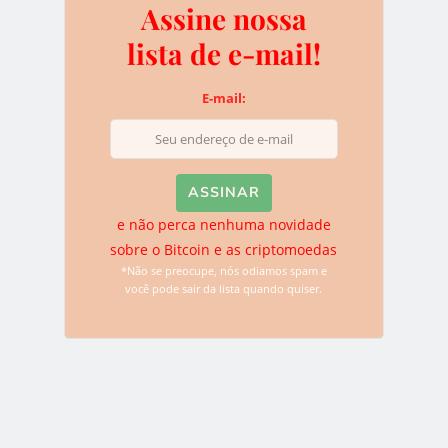
Assine nossa
mail!
lista de e-mail!
E-mail:
E-mail:
e não perca nenhuma novidade sobre o
e não perca nenhuma novidade
Bitcoin e as criptomoedas
sobre o Bitcoin e as criptomoedas
*Não se preocupe, nós odiamos spam e você pode sair da
*Não se preocupe, nós odiamos spam e
lista quando quiser.
você pode sair da lista quando quiser.
Deixe uma resposta
O seu endereço de e-mail não será publicado.
Campos