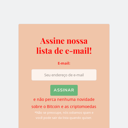
e não perca nenhuma novidade sobre o
Bitcoin e as criptomoedas
*Não se preocupe, nós odiamos spam e você pode sair da
lista quando quiser.
Assine nossa
lista de e-mail!
Deixe uma resposta
E-mail:
O seu endereço de e-mail não será publicado.
Campos
obrigatórios são marcados com
*
e não perca nenhuma novidade
sobre o Bitcoin e as criptomoedas
*Não se preocupe, nós odiamos spam e
você pode sair da lista quando quiser.