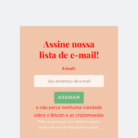
e não perca nenhuma novidade sobre o
Bitcoin e as criptomoedas
*Não se preocupe, nós odiamos spam e você pode sair da
lista quando quiser.
Assine nossa
lista de e-mail!
Deixe uma resposta
E-mail:
O seu endereço de e-mail não será publicado.
Campos
obrigatórios são marcados com
*
e não perca nenhuma novidade
sobre o Bitcoin e as criptomoedas
*Não se preocupe, nós odiamos spam e
você pode sair da lista quando quiser.