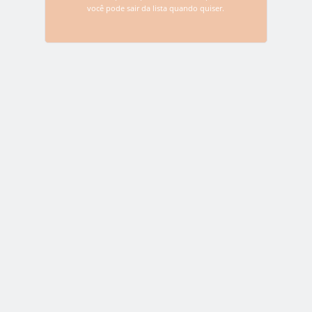
você pode sair da lista quando quiser.
Name
*
Email
*
Website