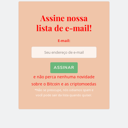
Assine nossa
Assine nossa lista de e-
lista de e-mail!
mail!
E-mail:
E-mail:
e não perca nenhuma novidade
e não perca nenhuma novidade sobre o
sobre o Bitcoin e as criptomoedas
Bitcoin e as criptomoedas
*Não se preocupe, nós odiamos spam e
você pode sair da lista quando quiser.
*Não se preocupe, nós odiamos spam e você pode sair da
lista quando quiser.