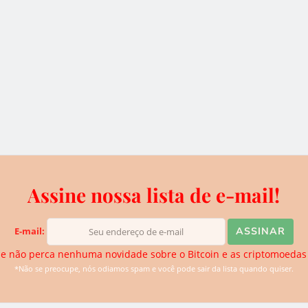
 do
vs Dólar
Bexplus garante $100
BRL) -
em bônus de depósito
para cada novo usuário
2 de outubro de 2019
Assine nossa lista de e-mail!
que envia e-mails falsos
E-mail:
e não perca nenhuma novidade sobre o Bitcoin e as criptomoedas
*Não se preocupe, nós odiamos spam e você pode sair da lista quando quiser.
carteiras de criptografia foi descoberto pela Cyren, um