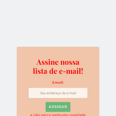
Deposite ETH e consiga tokens
de graça!
2 de julho de 2019
Recentes
Assine nossa
Bexplus garante $100 em bônus de
lista de e-mail!
depósito para cada novo usuário
2 de outubro de 2019
E-mail:
Guia para fazer um depósito na
AMFEIX
6 de agosto de 2019
e não perca nenhuma novidade