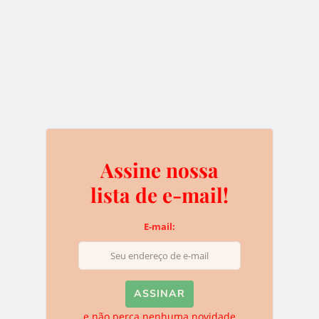
Deposite ETH e consiga tokens
de graça!
2 de julho de 2019
Recentes
Assine nossa
Bexplus garante $100 em bônus de
lista de e-mail!
depósito para cada novo usuário
2 de outubro de 2019
E-mail:
Guia para fazer um depósito na
AMFEIX
6 de agosto de 2019
e não perca nenhuma novidade