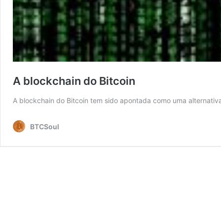
A blockchain do Bitcoin
A blockchain do Bitcoin tem sido apontada como uma alternativa 
BTCSoul