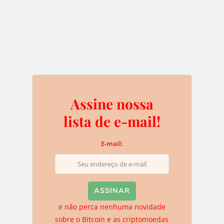
E-mail:
e não perca nenhuma novidade sobre o
Bitcoin e as criptomoedas
*Não se preocupe, nós odiamos spam e você pode sair da
Assine nossa
lista quando quiser.
lista de e-mail!
E-mail:
Deixe uma resposta
O seu endereço de e-mail não será publicado.
Campos
obrigatórios são marcados com
*
e não perca nenhuma novidade
sobre o Bitcoin e as criptomoedas