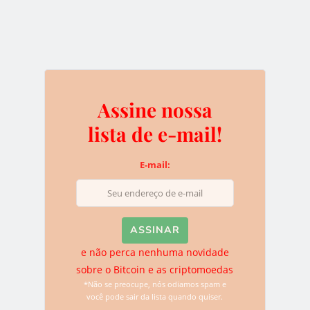
e não perca nenhuma novidade sobre o
Bitcoin e as criptomoedas
*Não se preocupe, nós odiamos spam e você pode sair da
lista quando quiser.
Assine nossa
lista de e-mail!
Deixe uma resposta
E-mail:
O seu endereço de e-mail não será publicado.
Campos
obrigatórios são marcados com
*
e não perca nenhuma novidade
sobre o Bitcoin e as criptomoedas
*Não se preocupe, nós odiamos spam e
você pode sair da lista quando quiser.