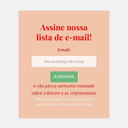
Assine nossa
Deixe uma resposta
lista de e-mail!
O seu endereço de e-mail não será publicado.
Campos
E-mail:
obrigatórios são marcados com
*
e não perca nenhuma novidade
sobre o Bitcoin e as criptomoedas
*Não se preocupe, nós odiamos spam e
você pode sair da lista quando quiser.
Name
*