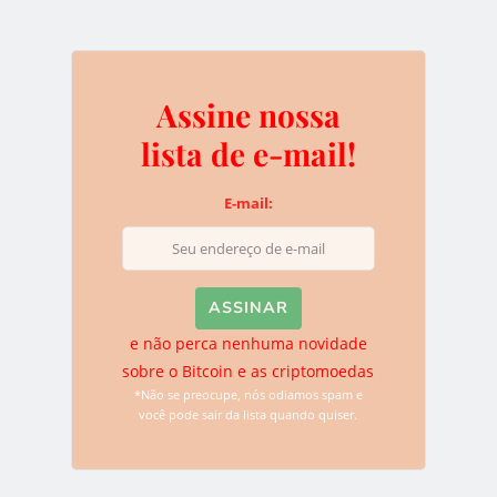
0
Assine nossa
lista de e-mail!
Assine nossa lista de e-
E-mail:
mail!
E-mail:
e não perca nenhuma novidade
sobre o Bitcoin e as criptomoedas
*Não se preocupe, nós odiamos spam e
e não perca nenhuma novidade sobre o
você pode sair da lista quando quiser.
Bitcoin e as criptomoedas
*Não se preocupe, nós odiamos spam e você pode sair da