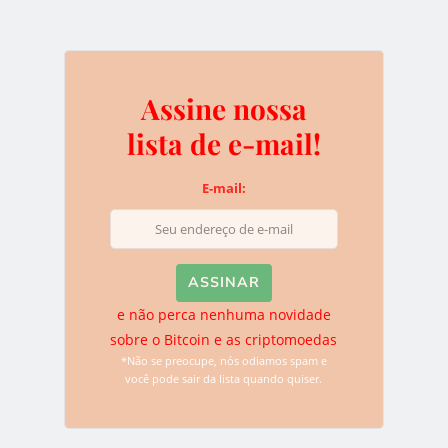
lista quando quiser.
Assine nossa
Deixe uma resposta
lista de e-mail!
O seu endereço de e-mail não será publicado.
Campos
E-mail:
obrigatórios são marcados com
*
e não perca nenhuma novidade
sobre o Bitcoin e as criptomoedas
*Não se preocupe, nós odiamos spam e
você pode sair da lista quando quiser.
Name
*