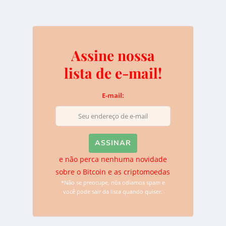
lista quando quiser.
Assine nossa
Deixe uma resposta
lista de e-mail!
O seu endereço de e-mail não será publicado.
Campos
E-mail:
obrigatórios são marcados com
*
e não perca nenhuma novidade
sobre o Bitcoin e as criptomoedas
*Não se preocupe, nós odiamos spam e
você pode sair da lista quando quiser.
Name
*