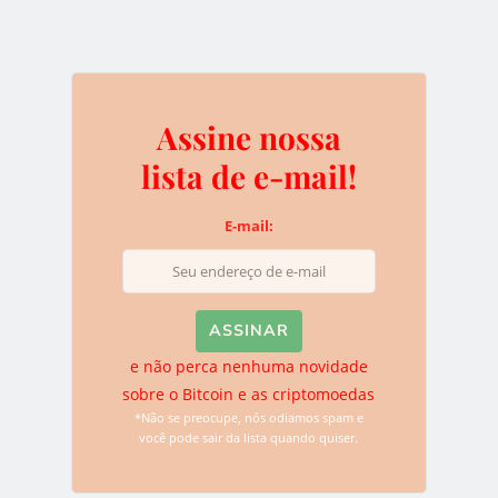
WAVES
WAVES NG
0
Assine nossa
lista de e-mail!
Assine nossa lista de e-
E-mail:
mail!
E-mail:
e não perca nenhuma novidade
sobre o Bitcoin e as criptomoedas
*Não se preocupe, nós odiamos spam e
você pode sair da lista quando quiser.
e não perca nenhuma novidade sobre o
Bitcoin e as criptomoedas