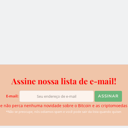
 do
vs Dólar
Bexplus garante $100
BRL) -
em bônus de depósito
para cada novo usuário
2 de outubro de 2019
Assine nossa lista de e-mail!
ins de corretoras em 3 de
E-mail:
e não perca nenhuma novidade sobre o Bitcoin e as criptomoedas
*Não se preocupe, nós odiamos spam e você pode sair da lista quando quiser.
do bloco da gênese, o usuário sotashi, do Reddit,