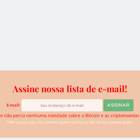
 do
vs Dólar
Bexplus garante $100
BRL) -
em bônus de depósito
para cada novo usuário
2 de outubro de 2019
Assine nossa lista de e-mail!
ciou parceria com a Jaxx
E-mail:
e não perca nenhuma novidade sobre o Bitcoin e as criptomoedas
*Não se preocupe, nós odiamos spam e você pode sair da lista quando quiser.
ua integração com a popular carteira Jaxx. Isto foi