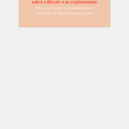
sobre o Bitcoin e as criptomoedas
*Não se preocupe, nós odiamos spam e
Torneio Kindgom no Bitcoin Casino
você pode sair da lista quando quiser.
permite ganhos acima de 320
mBTC
30 de julho de 2019
DESTAQUE
Guia para fazer um depósito na