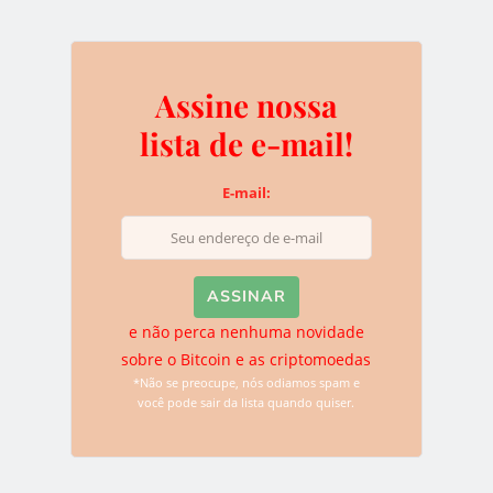
Assine nossa
lista de e-mail!
xFutures e tokens XFT -
Deposite ETH e consiga tokens
E-mail:
de graça!
2 de julho de 2019
e não perca nenhuma novidade
sobre o Bitcoin e as criptomoedas
Recentes
*Não se preocupe, nós odiamos spam e
você pode sair da lista quando quiser.
Bexplus garante $100 em bônus de
depósito para cada novo usuário