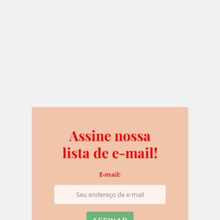
xFutures e tokens XFT -
Deposite ETH e consiga tokens
de graça!
2 de julho de 2019
Recentes
Assine nossa
lista de e-mail!
Bexplus garante $100 em bônus de
depósito para cada novo usuário
E-mail:
2 de outubro de 2019