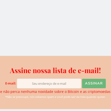
e $100
xFutures e tokens XFT -
epósito
Deposite ETH e consiga
 usuário
tokens de graça!
2 de julho de 2019
Assine nossa lista de e-mail!
iversidade em FinTech
E-mail:
e não perca nenhuma novidade sobre o Bitcoin e as criptomoedas
*Não se preocupe, nós odiamos spam e você pode sair da lista quando quiser.
NR) e a Universidade do Luxemburgo assinaram um