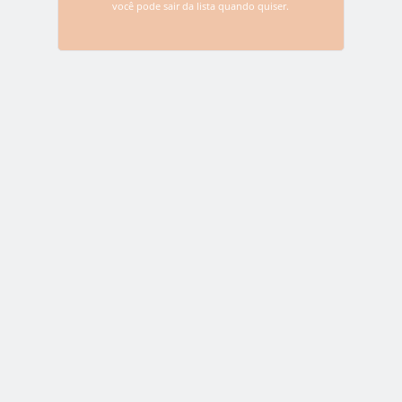
você pode sair da lista quando quiser.
Name
*
Email
*
Website