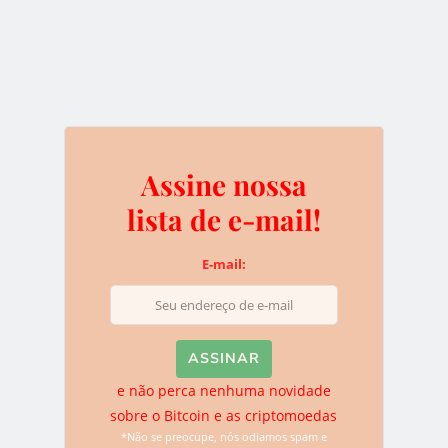
e não perca nenhuma novidade sobre o
Bitcoin e as criptomoedas
*Não se preocupe, nós odiamos spam e você pode sair da
lista quando quiser.
Assine nossa
lista de e-mail!
E-mail:
Deixe uma resposta
O seu endereço de e-mail não será publicado.
Campos
obrigatórios são marcados com
*
e não perca nenhuma novidade
sobre o Bitcoin e as criptomoedas
*Não se preocupe, nós odiamos spam e